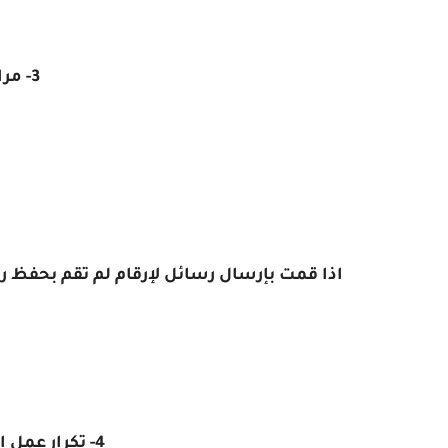
3- مراسلة ارقام غريبة
اذا قمت بإرسال رسائل لإرقام لم تقم بحفظ
4- تكرار عمل إعادة توجية لرسالة معينة